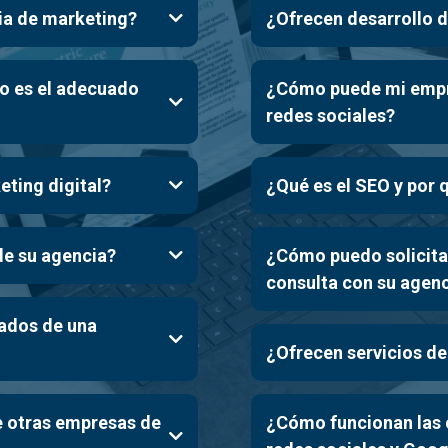
ia de marketing?
¿Ofrecen desarrollo d
o es el adecuado
¿Cómo puede mi empre
redes sociales?
eting digital?
¿Qué es el SEO y por 
de su agencia?
¿Cómo puedo solicitar
consulta con su agen
tados de una
br
¿Ofrecen servicios de
e otras empresas de
¿Cómo funcionan las 