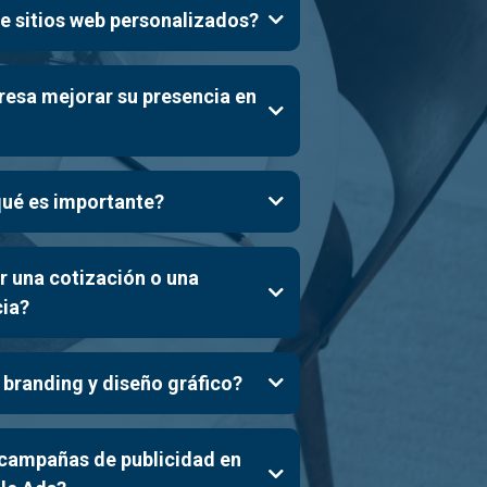
e sitios web personalizados?
sa mejorar su presencia en
qué es importante?
 una cotización o una
cia?
andsolutionsargentina@gmail.com
 branding y diseño gráfico?
campañas de publicidad en