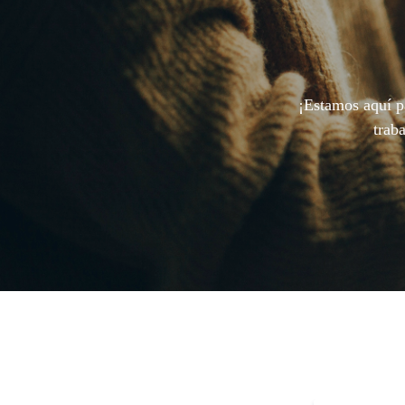
¡Estamos aquí p
trab